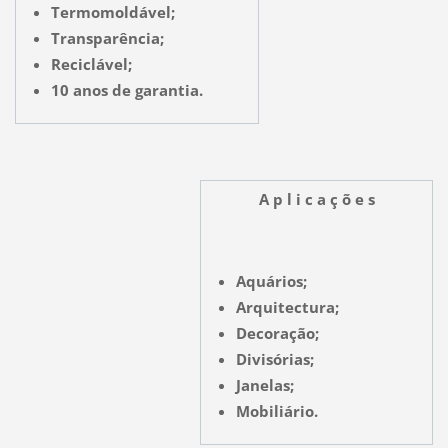
Termomoldável;
Transparência;
Reciclável;
10 anos de garantia.
A p l i c a ç õ e s
Aquários;
Arquitectura;
Decoração;
Divisórias;
Janelas;
Mobiliário.