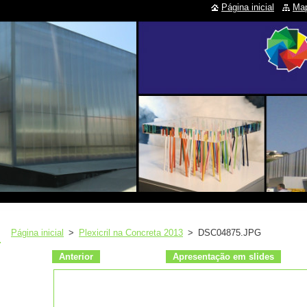
Página inicial
Map
Página inicial
>
Plexicril na Concreta 2013
>
DSC04875.JPG
Anterior
Apresentação em slides