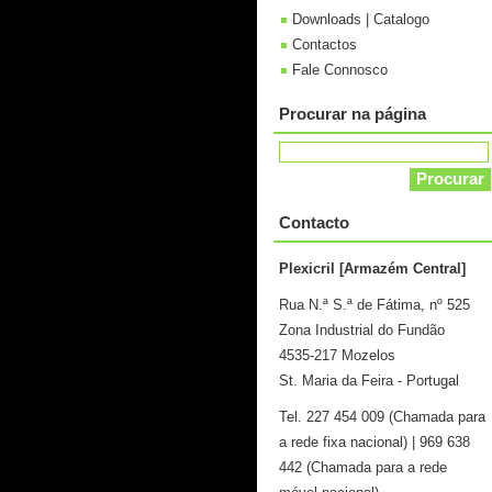
Downloads | Catalogo
Contactos
Fale Connosco
Procurar na página
Contacto
Plexicril [Armazém Central]
Rua N.ª S.ª de Fátima, nº 525
Zona Industrial do Fundão
4535-217 Mozelos
St. Maria da Feira - Portugal
Tel. 227 454 009 (Chamada para
a rede fixa nacional) | 969 638
442 (Chamada para a rede