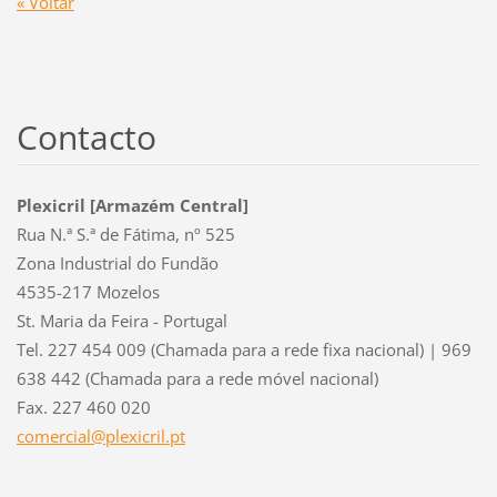
« Voltar
Contacto
Plexicril [Armazém Central]
Rua N.ª S.ª de Fátima, nº 525
Zona Industrial do Fundão
4535-217 Mozelos
St. Maria da Feira - Portugal
Tel. 227 454 009 (Chamada para a rede fixa nacional) | 969
638 442 (Chamada para a rede móvel nacional)
Fax. 227 460 020
comercia
l@plexic
ril.pt