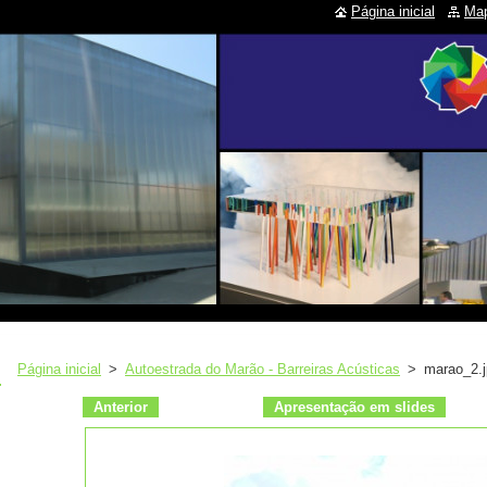
Página inicial
Map
Página inicial
>
Autoestrada do Marão - Barreiras Acústicas
>
marao_2.
Anterior
Apresentação em slides