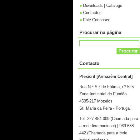
Downloads | Catalogo
Contactos
Fale Connosco
Procurar na página
Contacto
Plexicril [Armazém Central]
Rua N.ª S.ª de Fátima, nº 525
Zona Industrial do Fundão
4535-217 Mozelos
St. Maria da Feira - Portugal
Tel. 227 454 009 (Chamada para
a rede fixa nacional) | 969 638
442 (Chamada para a rede